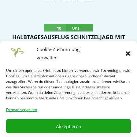
10
OKT.
HALBTAGESAUSFLUG SCHNITZELJAGD MIT
SCHNITZELBUFFET NACH OBERROT –
Cookie-Zustimmung
TREFFPUNKT WITTUMHALLE
verwalten
Samstag
Um dir ein optimales Erlebnis zu bieten, verwenden wir Technologien wie
Cookies, um Geräteinformationen zu speichern und/oder darauf
VERANSTALTUNGSDETAIL
zuzugreifen. Wenn du diesen Technologien zustimmst, können wir Daten
wie das Surfverhalten oder eindeutige IDs auf dieser Website
verarbeiten. Wenn du deine Zustimmung nicht erteilst oder zurückziehst,
können bestimmte Merkmale und Funktionen beeinträchtigt werden.
WEITERE LADEN
Dienste verwalten
Powered by
Modern Events Calendar
Akzeptieren