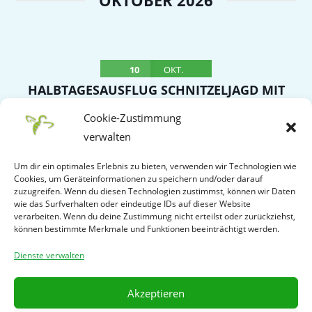
OKTOBER 2026
10
OKT.
HALBTAGESAUSFLUG SCHNITZELJAGD MIT
SCHNITZELBUFFET NACH OBERROT –
Cookie-Zustimmung
TREFFPUNKT WITTUMHALLE
verwalten
Samstag
Um dir ein optimales Erlebnis zu bieten, verwenden wir Technologien wie
Cookies, um Geräteinformationen zu speichern und/oder darauf
VERANSTALTUNGSDETAIL
zuzugreifen. Wenn du diesen Technologien zustimmst, können wir Daten
wie das Surfverhalten oder eindeutige IDs auf dieser Website
verarbeiten. Wenn du deine Zustimmung nicht erteilst oder zurückziehst,
können bestimmte Merkmale und Funktionen beeinträchtigt werden.
WEITERE LADEN
Dienste verwalten
Powered by
Modern Events Calendar
Akzeptieren