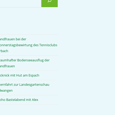
andfrauen bei der
onnerstagsbewirtung des Tennisclubs
rbach
raumhafter Bodenseeausflug der
andfrauen
icknick mit Hut am Espach
ternfahrt zur Landesgartenschau
llwangen
oho Bastelabend mit Alex