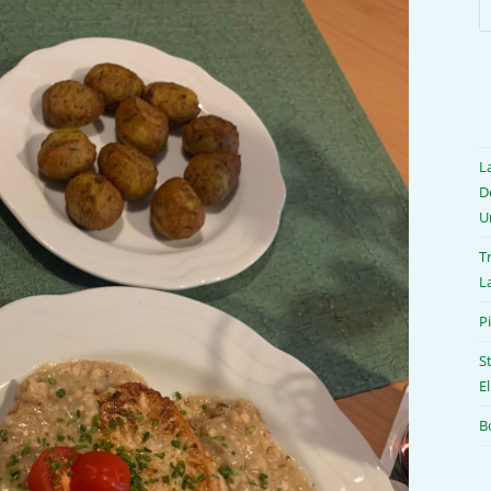
L
D
U
T
L
P
S
E
B