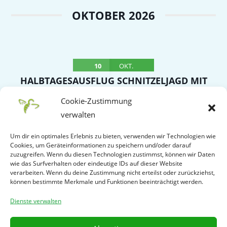
OKTOBER 2026
10
OKT.
HALBTAGESAUSFLUG SCHNITZELJAGD MIT
SCHNITZELBUFFET NACH OBERROT –
Cookie-Zustimmung
TREFFPUNKT WITTUMHALLE
verwalten
Samstag
Um dir ein optimales Erlebnis zu bieten, verwenden wir Technologien wie
Cookies, um Geräteinformationen zu speichern und/oder darauf
VERANSTALTUNGSDETAIL
zuzugreifen. Wenn du diesen Technologien zustimmst, können wir Daten
wie das Surfverhalten oder eindeutige IDs auf dieser Website
verarbeiten. Wenn du deine Zustimmung nicht erteilst oder zurückziehst,
können bestimmte Merkmale und Funktionen beeinträchtigt werden.
WEITERE LADEN
Dienste verwalten
Powered by
Modern Events Calendar