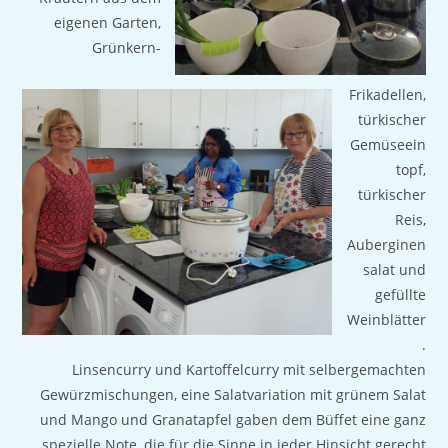
eigenen Garten,
Grünkern-
Frikadellen,
türkischer
Gemüseein
topf,
türkischer
Reis,
Auberginen
salat und
gefüllte
Weinblätter
.
Linsencurry und Kartoffelcurry mit selbergemachten
Gewürzmischungen, eine Salatvariation mit grünem Salat
und Mango und Granatapfel gaben dem Büffet eine ganz
spezielle Note, die für die Sinne in jeder Hinsicht gerecht